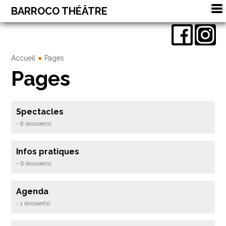
BARROCO THÉÂTRE
Spectacles
Ateliers
Accueil
Pages
Pages
Stages
Théâtre forum
Spectacles
Agenda
- 8 dossier(s)
Contact
Infos pratiques
- 6 dossier(s)
Agenda
- 1 dossier(s)